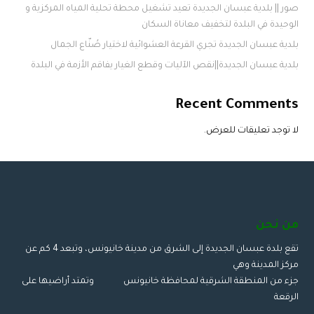
صور || بلدية عبسان الجديدة تعيد تشغيل محطة تحلية المياه المركزية و
الوحيدة في البلدة لتخفيف معاناة السكان
بلدية عبسان الجديدة تجري القرعة العشوائية لاختيار صُنّاع الجمال
بلدية عبسان الجديدة||نقص الآليات وقطع الغيار يفاقم الأزمة في البلدة
Recent Comments
لا توجد تعليقات للعرض.
من نحن
تقع بلدة عبسان الجديدة إلى الشرق من مدينة خانيونس، وتبعد 4 كم عن
مركز المدينة وهي
جزء من المنطقة الشرقية لمحافظة خانيونس وتمتد أراضيها على
الرقعة